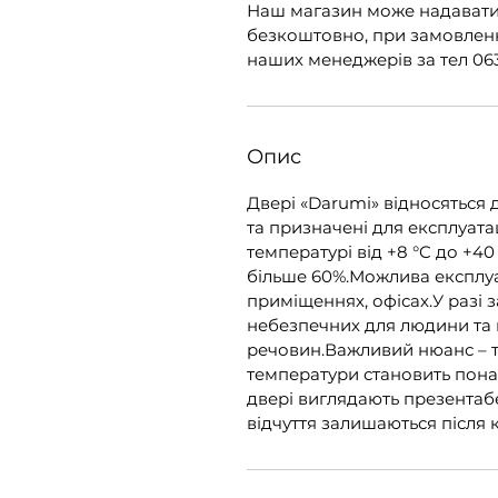
Наш магазин може надавати
безкоштовно, при замовленні
наших менеджерів за тел 063
Опис
Двері «Darumi» відносяться 
та призначені для експлуата
температурі від +8 °C до +40
більше 60%.Можлива експлуат
приміщеннях, офісах.У разі 
небезпечних для людини та
речовин.Важливий нюанс – т
температури становить понад
двері виглядають презентаб
відчуття залишаються після 