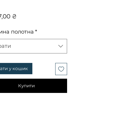
Ціна
7,00 ₴
на полотна
*
рати
ати у кошик
Купити