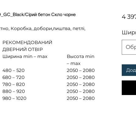
_GC_Black/Сірий бетон Скло чорне
4 39
тно, Коробка, добори,лиштва, петлі,
Шири
РЕКОМЕНДОВАНИЙ
Об
ДВЕРНИЙ ОТВІР
Ширина min – max
Высота min
– max
Дод
480 – 520
2050 – 2080
680 – 720
2050 – 2080
780 – 820
2050 – 2080
880 – 920
2050 – 2080
980 – 1020
2050 – 2080