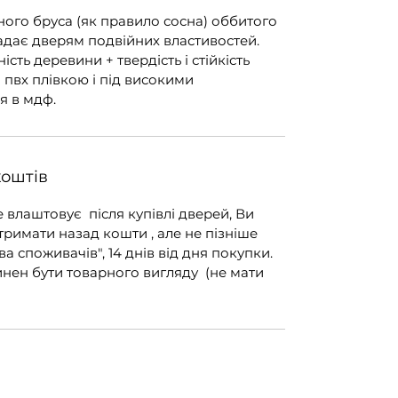
ного бруса (як правило сосна) оббитого
адає дверям подвійних властивостей.
ість деревини + твердість і стійкість
я пвх плівкою і під високими
я в мдф.
коштів
е влаштовує після купівлі дверей, Ви
тримати назад кошти , але не пізніше
ва споживачів", 14 днів від дня покупки.
инен бути товарного вигляду (не мати