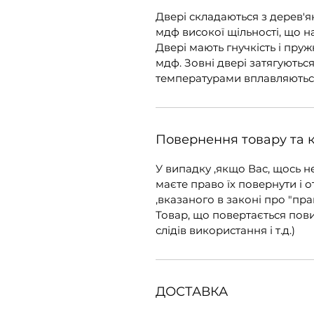
Двері складаються з дерев'я
мдф високої щільності, що н
Двері мають гнучкість і пружн
мдф. Зовні двері затягуютьс
температурами вплавляютьс
Повернення товару та 
У випадку ,якщо Вас, щось н
маєте право їх повернути і о
,вказаного в законі про "пра
Товар, що повертається пов
слідів використання і т.д.)
ДОСТАВКА