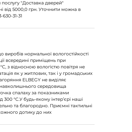
 послугу "Доставка дверей"
 від 5000,0 грн. Уточнити можна в
-630-31-31
до виробів нормальної вологостійкості
ції всередині приміщень при
 °C, з відносною вологістю повітря не
ація як у житлових, так і у громадських
загоряння ELBEGY не виділяє
 навколишнього середовища
очка спалаху за показниками
 300 °С.У будь-якому інтер’єрі наші
ельно та благородно. Приємні тактильні
кожного дотику до них