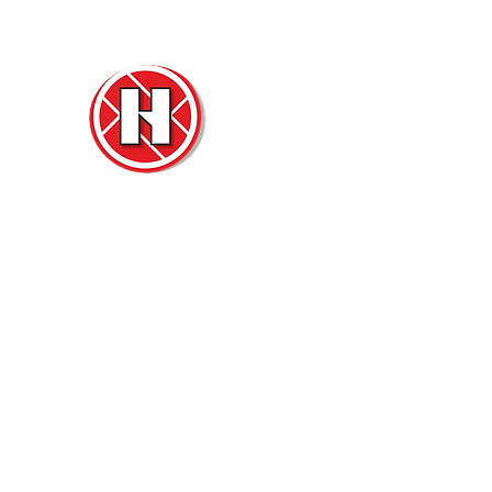
Нова
Двер
м. Ч