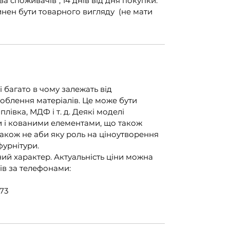
ва споживачів", 14 днів від дня покупки.
инен бути товарного вигляду (не мати
і багато в чому залежать від
облення матеріалів. Це може бути
івка, МДФ і т. д. Деякі моделі
 і кованими елементами, що також
 Також не аби яку роль на ціноутворення
фурнітури.
й характер. Актуальність ціни можна
ів за телефонами:
73