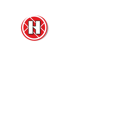
Нова
Двер
м. Ч