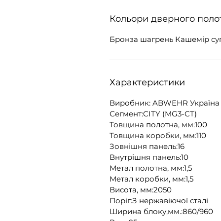
Кольори дверного поло
Бронза шагрень Кашемір су
Характеристики
Виробник: ABWEHR Україна
Сегмент:CITY (MG3-CT)
Товщина полотна, мм:100
Товщина коробки, мм:110
Зовнішня панель:16
Внутрішня панель:10
Метал полотна, мм:1,5
Метал коробки, мм:1,5
Висота, мм:2050
Поріг:З нержавіючої сталі
Ширина блоку,мм.:860/960