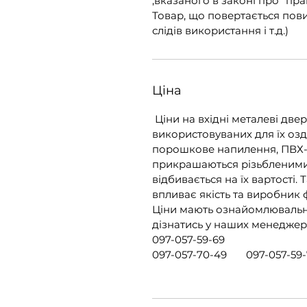
,вказаного в законі про "пра
Товар, що повертається пов
слідів використання і т.д.)
Ціна
Ціни на вхідні металеві двер
використовуваних для їх озд
порошкове напилення, ПВХ-пл
прикрашаються різьбленими
відбивається на їх вартості.
впливає якість та виробник 
Ціни мають ознайомлювальни
дізнатись у наших менеджер
097-057-59-69
097-057-70-49 097-057-59-