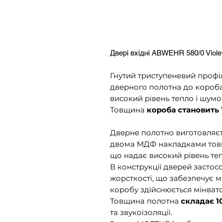
Двері вхідні ABWEHR 580/0 Vi
Гнутий триступеневий проф
дверного полотна до короба
високий рівень тепло і шумоі
Товщина
короба становить 
Дверне полотно виготовляєть
двома МДФ накладками товщи
що надає високий рівень тепл
В конструкції дверей застос
жорсткості, що забезпечує м
коробу здійснюється мінват
Товщина полотна
складає 1
та звукоізоляції.