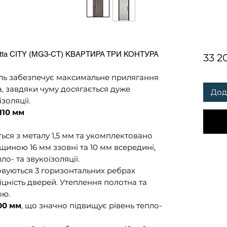
oletta CITY (MG3-CT) КВАРТИРА ТРИ КОНТУРА
33 2
іль забезпечує максимальне прилягання
, завдяки чуму досягається дуже
Дод
золяції.
110 мм
ся з металу 1,5 мм та укомплектовано
ною 16 мм ззовні та 10 мм всередині,
о- та звукоізоляції.
овуються 3 горизонтальних ребрах
іцність дверей. Утеплення полотна та
ою.
00 мм
, що значно підвищує рівень тепло-