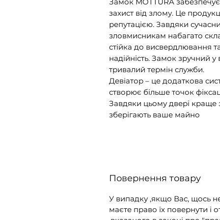
Замок MOTTURA забезпечує 
захист від злому. Це продукц
репутацією. Завдяки сучасн
зловмисникам набагато скла
стійка до висвердлювання т
надійність. Замок зручний у
тривалий термін служби.
Девіатор – це додаткова сис
створює більше точок фіксац
Завдяки цьому двері краще з
зберігають ваше майно
Повернення товару
У випадку ,якщо Вас, щось н
маєте право їх повернути і о