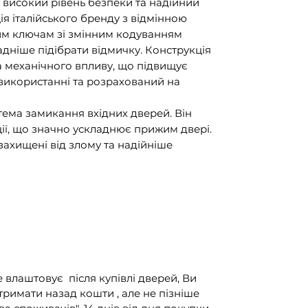
високий рівень безпеки та надійний
ія італійського бренду з відмінною
им ключам зі змінним кодуванням
дніше підібрати відмичку. Конструкція
а механічного впливу, що підвищує
 використанні та розрахований на
тема замикання вхідних дверей. Він
ії, що значно ускладнює прижим двері.
ахищені від злому та надійніше
е влаштовує після купівлі дверей, Ви
тримати назад кошти , але не пізніше