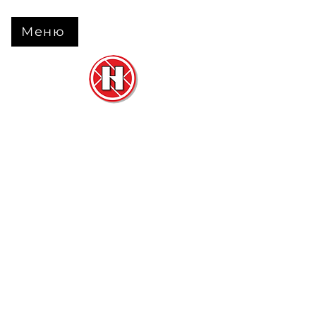
Меню
Нова Підлога
та
Двері
м. Черкаси вул. Б Вишневецького 68
+38 063 630 31 31