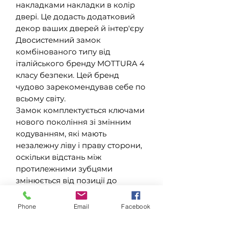
накладками накладки в колір
двері. Це додасть додатковий
декор ваших дверей й інтер'єру
Двосистемний замок
комбінованого типу від
італійського бренду MOTTURA 4
класу безпеки. Цей бренд
чудово зарекомендував себе по
всьому світу.
Замок комплектується ключами
нового покоління зі змінним
кодуванням, які мають
незалежну ліву і праву сторони,
оскільки відстань між
протилежними зубцями
змінюється від позиції до
позиції. У зв'язку з цим значно
ускладнюється маніпуляційні
Phone
Email
Facebook
розтини замку.
Виробник поставив захист