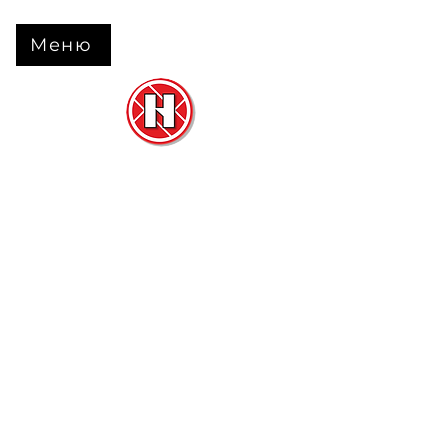
Меню
Нова Підлога
та
Двері
м. Черкаси вул. Б Вишневецького 68
+38 063 630 31 31