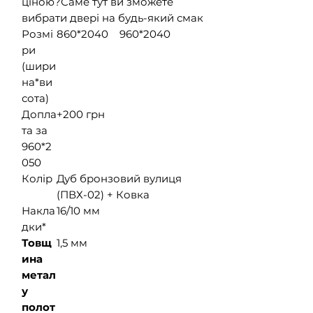
ціною?Саме тут ви зможете
вибрати двері на будь-який смак
Розмі
860*2040 960*2040
ри
(шири
на*ви
сота)
Допла
+200 грн
та за
960*2
050
Колір
Дуб бронзовий вулиця
(ПВХ-02) + Ковка
Накла
16/10 мм
дки*
Товщ
1,5 мм
ина
метал
у
полот