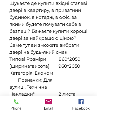
Шукаєте де купити вхідні сталеві
двері в квартиру, в приватний
будинок, в котедж, в офіс, за
якими будете почувати себе в
безпеці? Бажаєте купити хороші
двері за найкращою ціною?
Саме тут ви зможете вибрати
двері на будь-який смак
Типові Розміри
860*2050
(ширина*висота)
960*2050
Категорія: Економ
Позначки: Для
вулиці, Технічна
Накладки*
2 листа
металу
Товщина металу
0,5/0,5 мм
Phone
Email
Facebook
полотна*
Товщина полотна*
30 мм
Наповнення
пінопласт
полотна*