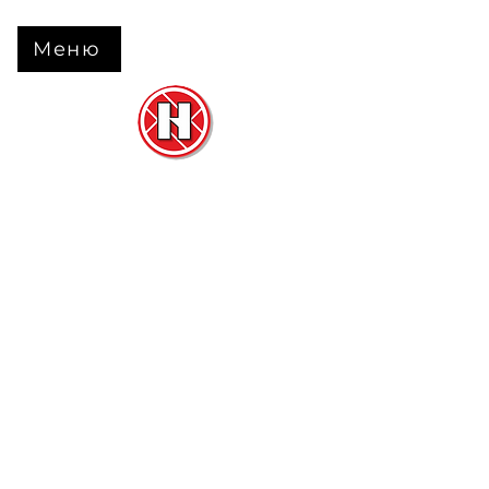
Меню
Нова Підлога
та
Двері
м. Черкаси вул. Б Вишневецького 68
+38 063 630 31 31