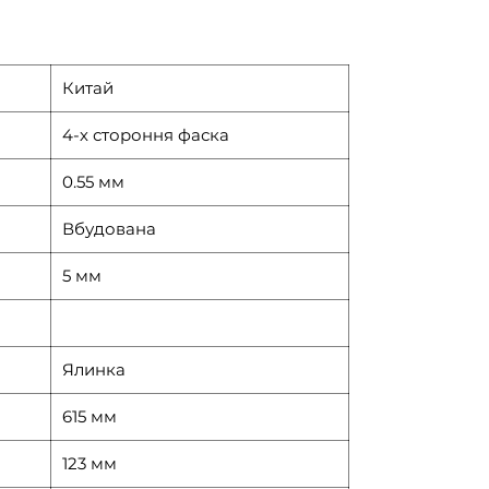
Китай
4-х стороння фаска
0.55 мм
Вбудована
5 мм
Ялинка
615 мм
123 мм