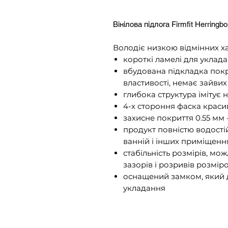
Вінілова підлога Firmfit Herring
Володіє низкою відмінних х
короткі ламелі для укла
вбудована підкладка покр
властивості, немає зайвих
глибока структура імітує 
4-х стороння фаска краси
захисне покриття 0.55 мм 
продукт повністю водості
ванній і інших приміщенн
стабільність розмірів, мо
зазорів і розривів розмір
оснащений замком, який 
укладання