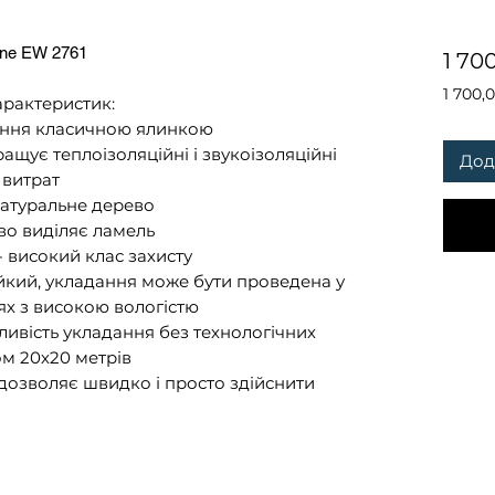
bone EW 2761
1 70
1 700,
арактеристик:
1 700,
дання класичною ялинкою
за
ащує теплоізоляційні і звукоізоляційні
1
Дод
Квадр
 витрат
метр
натуральне дерево
во виділяє ламель
- високий клас захисту
йкий, укладання може бути проведена у
ях з високою вологістю
жливість укладання без технологічних
ом 20х20 метрів
дозволяє швидко і просто здійснити