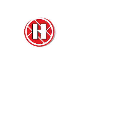
Нова
Двер
м. Ч