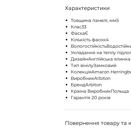
Характеристики
Товщина панелі, мм5
Клас33
ФаскаЄ
Кількість фасок4
ВологостійкістьВодостійк
Укладання на теплу підло
ДизайнАнглійська ялинка
Тип вінілуЗамковий
КолекціяAmaron Herringb
ВиробникArbiton
БрендArbiton
Країна ВиробникПольща
Гарантія 20 років
Повернення товару та 