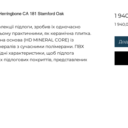
 Herringbone CA 181 Stamford Oak
1 94
1 940,
лекції підлоги, зробив їх одночасно
1 940,
цьому практичними, як керамічна плитка.
за
ьна основа (HD MINERAL CORE) із
1
Дод
Квадр
ералів з сучасними полімерами. ПВХ
метр
хідні характеристики, щоб підлога
іх підлогових покриттів, представлених