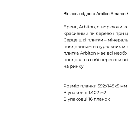
Вінілова підлога Arbiton Amaron
Бренд Arbiton, створюючи ко
красивими як дерево і при 
Серце цієї плитки – мінерал
поєднанням натуральних мін
плитка Arbiton має всі необ
поєднала в собі переваги вс
на ринку.
Розмір планки 592х148x5 мм
В упаковці 1.402 м2
В упаковці 16 планок