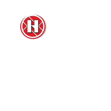
Нова
Двер
м. Ч