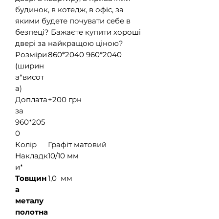
будинок, в котедж, в офіс, за
якими будете почувати себе в
безпеці? Бажаєте купити хороші
двері за найкращою ціною?
Розміри
860*2040 960*2040
(ширин
а*висот
а)
Доплата
+200 грн
за
960*205
0
Колір
Графіт матовий
Накладк
10/10 мм
и*
Товщин
1,0 мм
а
металу
полотна