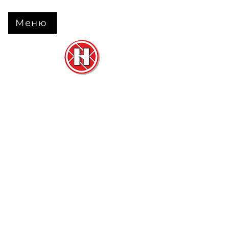
Меню
Нова Підлога
та
Двері
м. Черкаси вул. Б Вишневецького 68
+38 063 630 31 31